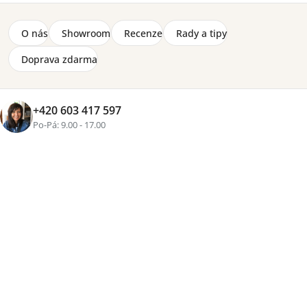
O nás
Showroom
Recenze
Rady a tipy
Doprava zdarma
+420 603 417 597
+2 fotky
Po-Pá: 9.00 - 17.00
Značka:
Wersal
NASTAVITELNÁ HLOUBKA SEDU
Rohová sedací souprava Bull L s elektrickým posuvem
sedu je ideální volbou pro ty, kteří chtějí maximální
pohodlí bez kompromisů. Díky variabilní hloubce sedu,
polohovacím záhlavníkům a promyšlenému designu si ji
přizpůsobíte přesně podle sebe. Perfektně řeší
každodenní relax, pohodlné sezení i náročnější
požadavky na komfort.
Detailní informace
Cenová