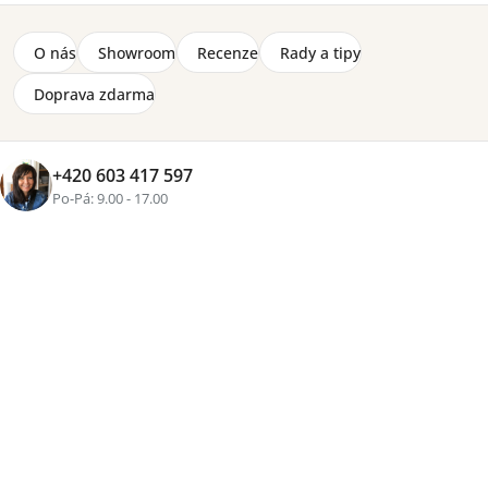
O nás
Showroom
Recenze
Rady a tipy
Doprava zdarma
Značka:
Lenart
Psací stůl Simi o velikosti (š) 125 x (v) 75 x (h) 55 cm do
dětských nebo studentských pokojů. Stůl je vyrobený z
+420 603 417 597
laminované dřevotřísky 16 mm a 32 mm, stojí na
Po-Pá: 9.00 - 17.00
plastových nožičkách, kovové úchyty a hrany zakončené
lištou ABS.
Detailní informace
2-8 týdnů
4 240 Kč
Přidat do košíku
Tisk
Zeptat se
Sdílet