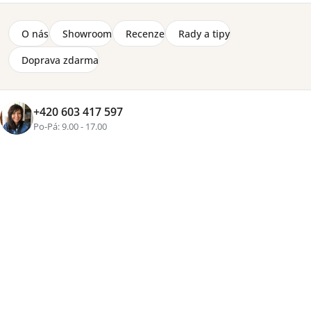
Značka:
ELTAP
Oboustranná matrace se stupněm tvrdosti H3 a výplní z
O nás
Showroom
Recenze
Rady a tipy
HR studené pěny, taštičkových pružin a latexové vrstvy.
Matrace je uložená ve snímatelném potahu na zip.
Doprava zdarma
Detailní informace
2-8 týdnů
+420 603 417 597
4 990 Kč
Po-Pá: 9.00 - 17.00
Přidat do košíku
Tisk
Zeptat se
Sdílet
Více než
16 let zkušeností
, osobní přístup a pečlivě
vybraný nábytek pro váš domov
Rozvoz vlastními vozy